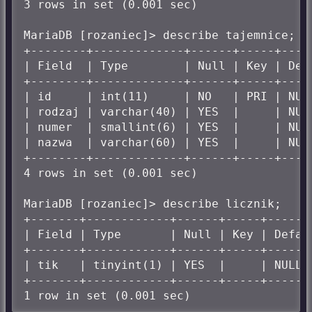
3 rows in set (0.001 sec)

MariaDB [rozaniec]> describe tajemnice;

+--------+-------------+------+-----+-----
| Field  | Type        | Null | Key | Defa
+--------+-------------+------+-----+-----
| id     | int(11)     | NO   | PRI | NULL
| rodzaj | varchar(40) | YES  |     | NULL
| numer  | smallint(6) | YES  |     | NULL
| nazwa  | varchar(60) | YES  |     | NULL
+--------+-------------+------+-----+-----
4 rows in set (0.001 sec)

MariaDB [rozaniec]> describe licznik;

+-------+------------+------+-----+-------
| Field | Type       | Null | Key | Defaul
+-------+------------+------+-----+-------
| tik   | tinyint(1) | YES  |     | NULL  
+-------+------------+------+-----+-------
1 row in set (0.001 sec)