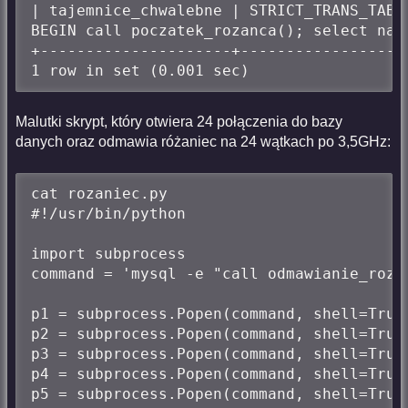
| tajemnice_chwalebne | STRICT_TRANS_TABL
BEGIN call poczatek_rozanca(); select naz
+---------------------+------------------
1 row in set (0.001 sec)
Malutki skrypt, który otwiera 24 połączenia do bazy
danych oraz odmawia różaniec na 24 wątkach po 3,5GHz:
cat rozaniec.py 

#!/usr/bin/python

import subprocess

command = 'mysql -e "call odmawianie_rozan
p1 = subprocess.Popen(command, shell=True)
p2 = subprocess.Popen(command, shell=True)
p3 = subprocess.Popen(command, shell=True)
p4 = subprocess.Popen(command, shell=True)
p5 = subprocess.Popen(command, shell=True)