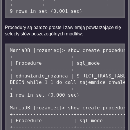
+----------+---------------------+-------
9 rows in set (0.001 sec)
Procedury są bardzo proste i zawierają powtarzające się
selecty słów poszczególnych modlitw:
MariaDB [rozaniec]> show create procedure 
+--------------------+-------------------
| Procedure          | sql_mode          
+--------------------+-------------------
| odmawianie_rozanca | STRICT_TRANS_TABLE
BEGIN while 1=1 do call tajemnice_chwaleb
+--------------------+-------------------
1 row in set (0.000 sec)

MariaDB [rozaniec]> show create procedure 
+---------------------+------------------
| Procedure           | sql_mode         
+---------------------+------------------