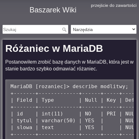
przejście do zawartości
Baszarek Wiki
Różaniec w MariaDB
Postanowiłem zrobić bazę danych w MariaDB, która jest w
stanie bardzo szybko odmawiać różaniec.
MariaDB [rozaniec]> describe modlitwy;

+-------+-------------+------+-----+------
| Field | Type        | Null | Key | Defau
+-------+-------------+------+-----+------
| id    | int(11)     | NO   | PRI | NULL 
| tytul | varchar(50) | YES  |     | NULL 
| slowa | text        | YES  |     | NULL 
+-------+-------------+------+-----+------