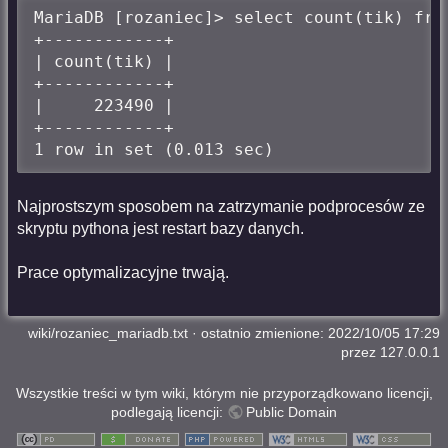
MariaDB [rozaniec]> select count(tik) from
+------------+

| count(tik) |

+------------+

|     223490 |

+------------+

1 row in set (0.013 sec)
Najprostszym sposobem na zatrzymanie podprocesów ze
skryptu pythona jest restart bazy danych.
Prace optymalizacyjne trwają.
wiki/rozaniec_mariadb.txt
· ostatnio zmienione: 2022/10/05 17:29
przez
127.0.0.1
Wszystkie treści w tym wiki, którym nie przyporządkowano licencji,
podlegają licencji:
Public Domain