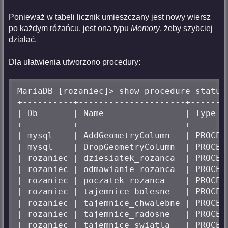
Ponieważ w tabeli licznik umieszczany jest nowy wiersz
po każdym różańcu, jest ona typu
Memory
, żeby szybciej
działać.
Dla ułatwienia utworzono procedury:
MariaDB [rozaniec]> show procedure status;
+----------+---------------------+-------
| Db       | Name                | Type  
+----------+---------------------+-------
| mysql    | AddGeometryColumn   | PROCED
| mysql    | DropGeometryColumn  | PROCED
| rozaniec | dziesiatek_rozanca  | PROCED
| rozaniec | odmawianie_rozanca  | PROCED
| rozaniec | poczatek_rozanca    | PROCED
| rozaniec | tajemnice_bolesne   | PROCED
| rozaniec | tajemnice_chwalebne | PROCED
| rozaniec | tajemnice_radosne   | PROCED
| rozaniec | tajemnice_swiatla   | PROCED