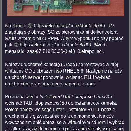
Na stronie
https://elrepo.org/linux/dud/el8/x86_64/
znajdują się obrazy ISO ze sterownikami do kontrolera
RAID w formie pliku RPM. W tym wypadku należy pobrać
plik
https://elrepo.org/linux/dud/el8/x86_64/dd-
megaraid_sas-07.719.03.00-3.el8_8.elrepo.iso
.
Należy uruchomić konsolę iDraca i zamontować w niej
wirtualny CD z obrazem iso RHEL 8.8. Następnie należy
uruchomić serwer ponownie, wcisnąć F11 i wybrać
uruchomienie z wirtualnego napędu cd-rom.
Po zaznaczeniu
Install Red Hat Enterprise Linux 8.x
wcisnąć TAB i dopisać
inst.dd
do parametrów kernela.
Potem należy wcisnąć Enter . Instalator RHEL będzie
uruchamiał się zwyczajnie do tego momentu. Należy
wówczas zmienić obraz iso w wirtualnym cd-rom i wybrać
„r” kilka razy, aż do momentu pokazania się płyty opisanej