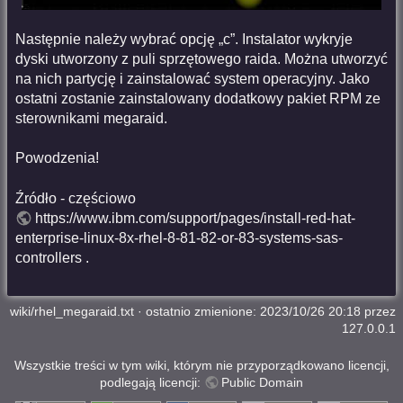
Następnie należy wybrać opcję „c”. Instalator wykryje
dyski utworzony z puli sprzętowego raida. Można utworzyć
na nich partycję i zainstalować system operacyjny. Jako
ostatni zostanie zainstalowany dodatkowy pakiet RPM ze
sterownikami megaraid.
Powodzenia!
Źródło - częściowo
https://www.ibm.com/support/pages/install-red-hat-
enterprise-linux-8x-rhel-8-81-82-or-83-systems-sas-
controllers
.
wiki/rhel_megaraid.txt
· ostatnio zmienione: 2023/10/26 20:18 przez
127.0.0.1
Wszystkie treści w tym wiki, którym nie przyporządkowano licencji,
podlegają licencji:
Public Domain