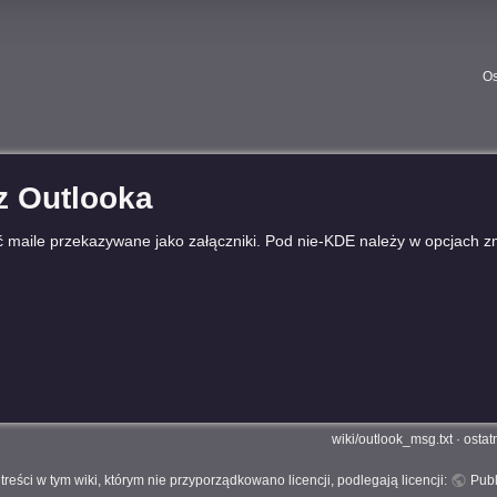
Os
 z Outlooka
 maile przekazywane jako załączniki. Pod nie-KDE należy w opcjach z
wiki/outlook_msg.txt
· ostat
treści w tym wiki, którym nie przyporządkowano licencji, podlegają licencji:
Pub