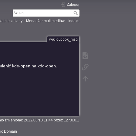
Zaloguj
tatnie zmiany
Menadżer multimediów
Indeks
wiki:outlook_msg
mienić kde-open na xdg-open.
nio zmienione: 2022/08/18 11:44 przez
127.0.0.1
lic Domain