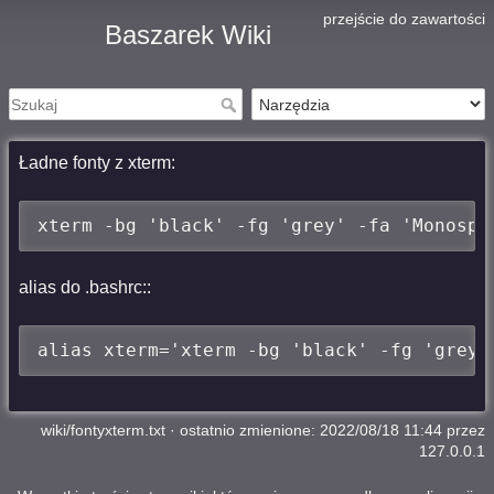
przejście do zawartości
Baszarek Wiki
Ładne fonty z xterm:
xterm -bg 'black' -fg 'grey' -fa 'Monospa
alias do .bashrc::
alias xterm='xterm -bg 'black' -fg 'grey'
wiki/fontyxterm.txt
· ostatnio zmienione: 2022/08/18 11:44 przez
127.0.0.1