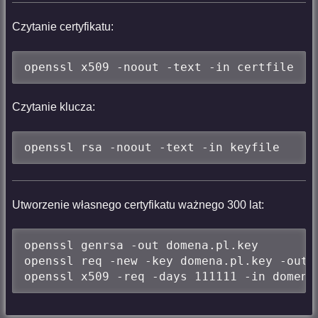
Czytanie certyfikatu:
openssl x509 -noout -text -in certfile
Czytanie klucza:
openssl rsa -noout -text -in keyfile
Utworzenie własnego certyfikatu ważnego 300 lat:
openssl genrsa -out domena.pl.key

openssl req -new -key domena.pl.key -out d
openssl x509 -req -days 111111 -in domena